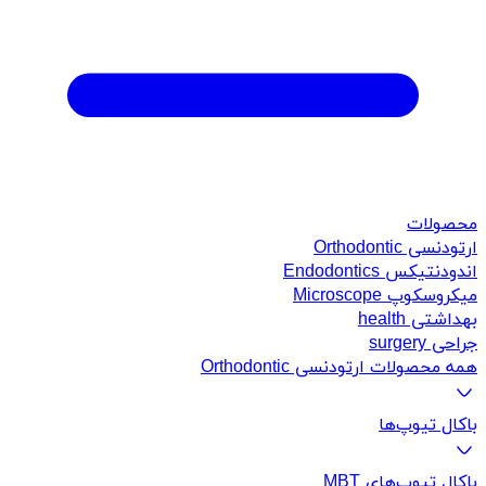
محصولات
ارتودنسی Orthodontic
اندودنتیکس Endodontics
میکروسکوپ Microscope
بهداشتی health
جراحی surgery
همه محصولات ارتودنسی Orthodontic
باکال تیوپ‌ها
باکال تیوپ‌های MBT