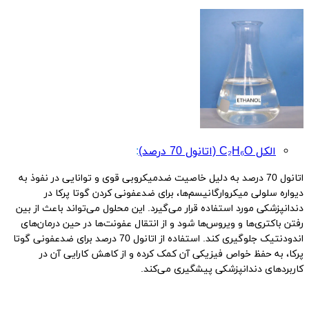
الکل C₂H₆O (اتانول 70 درصد)
:
اتانول 70 درصد به دلیل خاصیت ضدمیکروبی قوی و توانایی در نفوذ به
دیواره سلولی میکروارگانیسم‌ها، برای ضدعفونی کردن گوتا پرکا در
دندانپزشکی مورد استفاده قرار می‌گیرد. این محلول می‌تواند باعث از بین
رفتن باکتری‌ها و ویروس‌ها شود و از انتقال عفونت‌ها در حین درمان‌های
اندودنتیک جلوگیری کند. استفاده از اتانول 70 درصد برای ضدعفونی گوتا
پرکا، به حفظ خواص فیزیکی آن کمک کرده و از کاهش کارایی آن در
کاربردهای دندانپزشکی پیشگیری می‌کند.