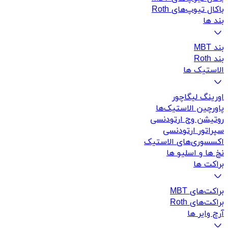
باکال تیوپ‌های Roth
بند ها
بند MBT
بند Roth
الاستیک ها
اورینگ لیگاچور
پاورچین الاستیک‌ها
روتیشن وج ارتودنسی
سپراتور ارتودنسی
اکسسوری‌های الاستیک
نخ ها و اسلیو ها
براکت ها
براکت‌های MBT
براکت‌های Roth
آرچ وایر ها