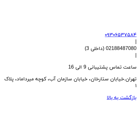
۰۹۳۰۶۵۳۷۵۸۴
|
02188487080 (داخلی 3)
|
ساعت تماس پشتیبانی 9 الی 16
تهران.خیابان ستارخان، خیابان سازمان آب، کوچه میرداماد، پلاک
۱
بازگشت به بالا