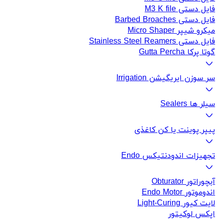
فایل دستی M3 K file
فایل دستی Barbed Broaches
میکرو شیپر Micro Shaper
فایل دستی Stainless Steel Reamers
گوتا پرکا Gutta Percha
سر سوزن ایریگیشن Irrigation
سیلر ها Sealers
پیپر پوینت یا کن کاغذی
تجهیزات اندودنتیکس Endo
آبچوراتور Obturator
اندوموتور Endo Motor
لایت کیور Light-Curing
اپکس لوکیتور