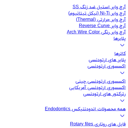
آرچ وایر استیل ضد زنگ SS
آرچ وایر Ni-Ti (نیکل تیتانیوم)
آرچ وایر حرارتی (Thermal)
آرچ وایر Reverse Curve
آرچ وایر رنگی Arch Wire Color
پلایرها
کاتر‌ها
پلایر های ارتودنسی
اکسسوری ارتودنسی
اکسسوری ارتودنسی چینی
اکسسوری ارتودنسی آمریکایی
رترکتور های ارتودنسی
همه محصولات اندودنتیکس Endodontics
فایل های روتاری Rotary files