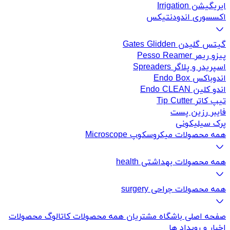
ایریگیشن Irrigation
اکسسوری اندودنتیکس
گیتس گلیدن Gates Glidden
پیزو ریمر Pesso Reamer
اسپریدر و پلاگر Spreaders
اندوباکس Endo Box
اندو کلین Endo CLEAN
تیپ کاتر Tip Cutter
فایبر رزین پست
پرک سیلیکونی
همه محصولات میکروسکوپ Microscope
همه محصولات بهداشتی health
همه محصولات جراحی surgery
صفحه اصلی
باشگاه مشتریان
همه محصولات
کاتالوگ محصولات
اخبار و رویداد ها