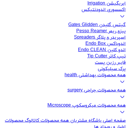
ایریگیشن Irrigation
اکسسوری اندودنتیکس
گیتس گلیدن Gates Glidden
پیزو ریمر Pesso Reamer
اسپریدر و پلاگر Spreaders
اندوباکس Endo Box
اندو کلین Endo CLEAN
تیپ کاتر Tip Cutter
فایبر رزین پست
پرک سیلیکونی
همه محصولات بهداشتی health
همه محصولات جراحی surgery
همه محصولات میکروسکوپ Microscope
صفحه اصلی
باشگاه مشتریان
همه محصولات
کاتالوگ محصولات
اخبار و رویداد ها