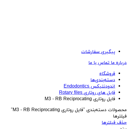
پیگیری سفارشات
درباره ما
تماس با ما
فروشگاه
دسته‌بندی‌ها
اندودنتیکس Endodontics
فایل های روتاری Rotary files
فایل روتاری M3 - RB Reciprocating
محصولات دسته‌بندی "فایل روتاری M3 - RB Reciprocating"
فیلترها
حذف فیلترها