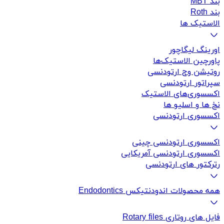
بند MBT
بند Roth
الاستیک ها
اورینگ لیگاچور
پاورچین الاستیک‌ها
روتیشن وج ارتودنسی
سپراتور ارتودنسی
اکسسوری‌های الاستیک
نخ ها و اسلیو ها
اکسسوری ارتودنسی
اکسسوری ارتودنسی چینی
اکسسوری ارتودنسی آمریکایی
رترکتور های ارتودنسی
همه محصولات اندودنتیکس Endodontics
فایل های روتاری Rotary files