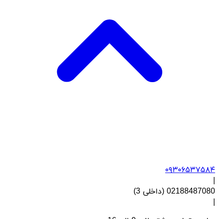
۰۹۳۰۶۵۳۷۵۸۴
|
02188487080 (داخلی 3)
|