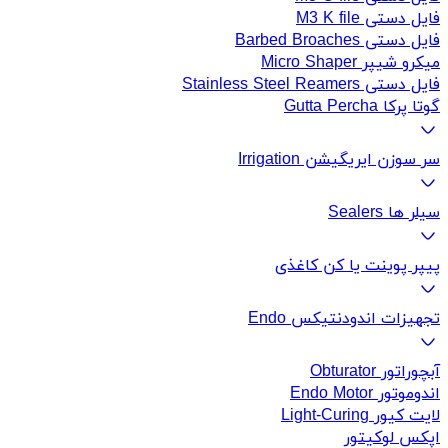
فایل دستی M3 K file
فایل دستی Barbed Broaches
میکرو شیپر Micro Shaper
فایل دستی Stainless Steel Reamers
گوتا پرکا Gutta Percha
سر سوزن ایریگیشن Irrigation
سیلر ها Sealers
پیپر پوینت یا کن کاغذی
تجهیزات اندودنتیکس Endo
آبچوراتور Obturator
اندوموتور Endo Motor
لایت کیور Light-Curing
اپکس لوکیتور