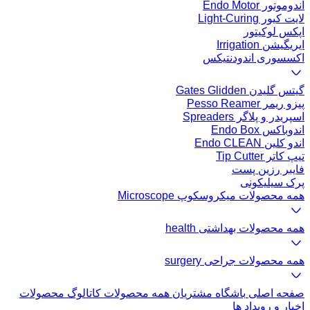
اندوموتور Endo Motor
لایت کیور Light-Curing
اپکس لوکیتور
ایریگیشن Irrigation
اکسسوری اندودنتیکس
گیتس گلیدن Gates Glidden
پیزو ریمر Pesso Reamer
اسپریدر و پلاگر Spreaders
اندوباکس Endo Box
اندو کلین Endo CLEAN
تیپ کاتر Tip Cutter
فایبر رزین پست
پرک سیلیکونی
همه محصولات میکروسکوپ Microscope
همه محصولات بهداشتی health
همه محصولات جراحی surgery
صفحه اصلی
باشگاه مشتریان
همه محصولات
کاتالوگ محصولات
اخبار و رویداد ها