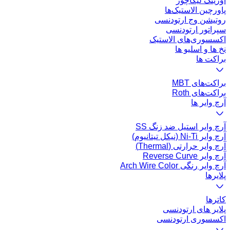
اورینگ لیگاچور
پاورچین الاستیک‌ها
روتیشن وج ارتودنسی
سپراتور ارتودنسی
اکسسوری‌های الاستیک
نخ ها و اسلیو ها
براکت ها
براکت‌های MBT
براکت‌های Roth
آرچ وایر ها
آرچ وایر استیل ضد زنگ SS
آرچ وایر Ni-Ti (نیکل تیتانیوم)
آرچ وایر حرارتی (Thermal)
آرچ وایر Reverse Curve
آرچ وایر رنگی Arch Wire Color
پلایرها
کاتر‌ها
پلایر های ارتودنسی
اکسسوری ارتودنسی