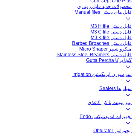
Con Cept One Plus
محصولات جدید فایل روتاری
فایل های دستی Manual files
فایل دستی M3 H file
فایل دستی M3 C file
فایل دستی M3 K file
فایل دستی Barbed Broaches
میکرو شیپر Micro Shaper
فایل دستی Stainless Steel Reamers
گوتا پرکا Gutta Percha
سر سوزن ایریگیشن Irrigation
سیلر ها Sealers
پیپر پوینت یا کن کاغذی
تجهیزات اندودنتیکس Endo
آبچوراتور Obturator