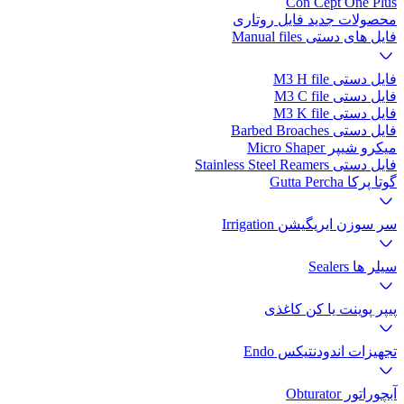
Con Cept One Plus
محصولات جدید فایل روتاری
فایل های دستی Manual files
فایل دستی M3 H file
فایل دستی M3 C file
فایل دستی M3 K file
فایل دستی Barbed Broaches
میکرو شیپر Micro Shaper
فایل دستی Stainless Steel Reamers
گوتا پرکا Gutta Percha
سر سوزن ایریگیشن Irrigation
سیلر ها Sealers
پیپر پوینت یا کن کاغذی
تجهیزات اندودنتیکس Endo
آبچوراتور Obturator