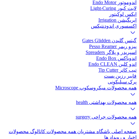
اندوموتور Endo Motor
لایت کیور Light-Curing
اپکس لوکیتور
ایریگیشن Irrigation
اکسسوری اندودنتیکس
گیتس گلیدن Gates Glidden
پیزو ریمر Pesso Reamer
اسپریدر و پلاگر Spreaders
اندوباکس Endo Box
اندو کلین Endo CLEAN
تیپ کاتر Tip Cutter
فایبر رزین پست
پرک سیلیکونی
همه محصولات میکروسکوپ Microscope
همه محصولات بهداشتی health
همه محصولات جراحی surgery
صفحه اصلی
باشگاه مشتریان
همه محصولات
کاتالوگ محصولات
اخبار و رویداد ها