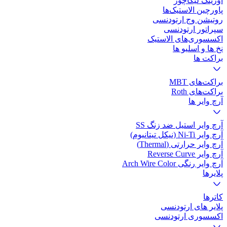
اورینگ لیگاچور
پاورچین الاستیک‌ها
روتیشن وج ارتودنسی
سپراتور ارتودنسی
اکسسوری‌های الاستیک
نخ ها و اسلیو ها
براکت ها
براکت‌های MBT
براکت‌های Roth
آرچ وایر ها
آرچ وایر استیل ضد زنگ SS
آرچ وایر Ni-Ti (نیکل تیتانیوم)
آرچ وایر حرارتی (Thermal)
آرچ وایر Reverse Curve
آرچ وایر رنگی Arch Wire Color
پلایرها
کاتر‌ها
پلایر های ارتودنسی
اکسسوری ارتودنسی