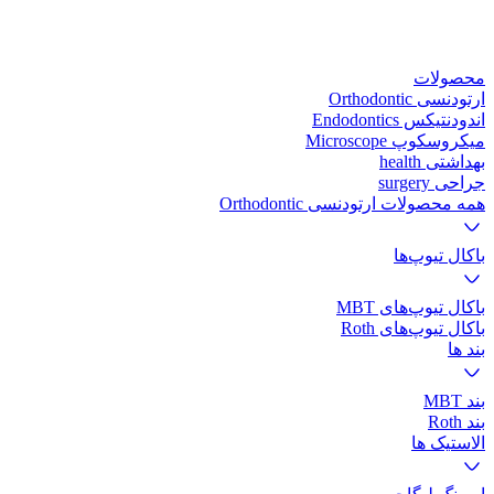
محصولات
ارتودنسی Orthodontic
اندودنتیکس Endodontics
میکروسکوپ Microscope
بهداشتی health
جراحی surgery
همه محصولات ارتودنسی Orthodontic
باکال تیوپ‌ها
باکال تیوپ‌های MBT
باکال تیوپ‌های Roth
بند ها
بند MBT
بند Roth
الاستیک ها