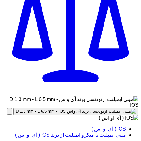
IOS ( آی او اس )
مینی ایمپلنت یا میکرو ایمپلنت از برند IOS ( آی او اس )