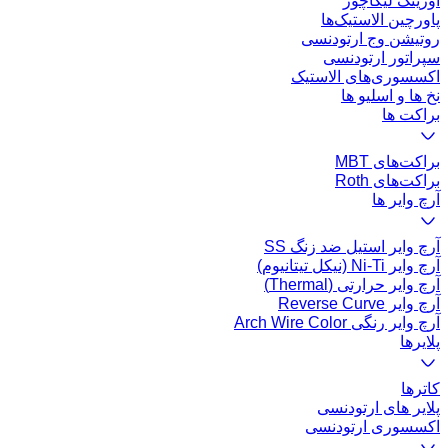
اورینگ لیگاچور
پاورچین الاستیک‌ها
روتیشن وج ارتودنسی
سپراتور ارتودنسی
اکسسوری‌های الاستیک
نخ ها و اسلیو ها
براکت ها
براکت‌های MBT
براکت‌های Roth
آرچ وایر ها
آرچ وایر استیل ضد زنگ SS
آرچ وایر Ni-Ti (نیکل تیتانیوم)
آرچ وایر حرارتی (Thermal)
آرچ وایر Reverse Curve
آرچ وایر رنگی Arch Wire Color
پلایرها
کاتر‌ها
پلایر های ارتودنسی
اکسسوری ارتودنسی