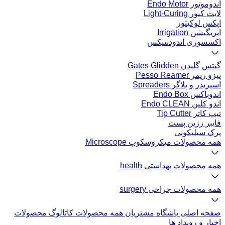
اندوموتور Endo Motor
لایت کیور Light-Curing
اپکس لوکیتور
ایریگیشن Irrigation
اکسسوری اندودنتیکس
گیتس گلیدن Gates Glidden
پیزو ریمر Pesso Reamer
اسپریدر و پلاگر Spreaders
اندوباکس Endo Box
اندو کلین Endo CLEAN
تیپ کاتر Tip Cutter
فایبر رزین پست
پرک سیلیکونی
همه محصولات میکروسکوپ Microscope
همه محصولات بهداشتی health
همه محصولات جراحی surgery
صفحه اصلی
باشگاه مشتریان
همه محصولات
کاتالوگ محصولات
اخبار و رویداد ها