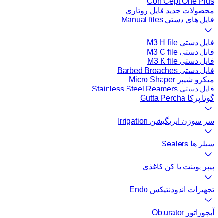
Con Cept One Plus
محصولات جدید فایل روتاری
فایل های دستی Manual files
فایل دستی M3 H file
فایل دستی M3 C file
فایل دستی M3 K file
فایل دستی Barbed Broaches
میکرو شیپر Micro Shaper
فایل دستی Stainless Steel Reamers
گوتا پرکا Gutta Percha
سر سوزن ایریگیشن Irrigation
سیلر ها Sealers
پیپر پوینت یا کن کاغذی
تجهیزات اندودنتیکس Endo
آبچوراتور Obturator