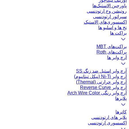
اورینگ لیگاچور
پاورچین الاستیک‌ها
روتیشن وج ارتودنسی
سپراتور ارتودنسی
اکسسوری‌های الاستیک
نخ ها و اسلیو ها
براکت ها
براکت‌های MBT
براکت‌های Roth
آرچ وایر ها
آرچ وایر استیل ضد زنگ SS
آرچ وایر Ni-Ti (نیکل تیتانیوم)
آرچ وایر حرارتی (Thermal)
آرچ وایر Reverse Curve
آرچ وایر رنگی Arch Wire Color
پلایرها
کاتر‌ها
پلایر های ارتودنسی
اکسسوری ارتودنسی