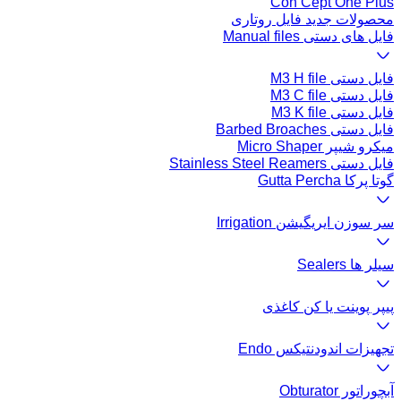
Con Cept One Plus
محصولات جدید فایل روتاری
فایل های دستی Manual files
فایل دستی M3 H file
فایل دستی M3 C file
فایل دستی M3 K file
فایل دستی Barbed Broaches
میکرو شیپر Micro Shaper
فایل دستی Stainless Steel Reamers
گوتا پرکا Gutta Percha
سر سوزن ایریگیشن Irrigation
سیلر ها Sealers
پیپر پوینت یا کن کاغذی
تجهیزات اندودنتیکس Endo
آبچوراتور Obturator