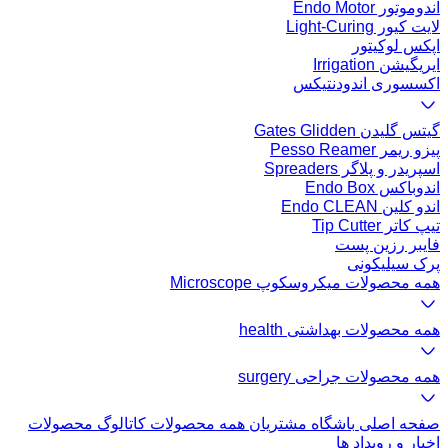
اندوموتور Endo Motor
لایت کیور Light-Curing
اپکس لوکیتور
ایریگیشن Irrigation
اکسسوری اندودنتیکس
گیتس گلیدن Gates Glidden
پیزو ریمر Pesso Reamer
اسپریدر و پلاگر Spreaders
اندوباکس Endo Box
اندو کلین Endo CLEAN
تیپ کاتر Tip Cutter
فایبر رزین پست
پرک سیلیکونی
همه محصولات میکروسکوپ Microscope
همه محصولات بهداشتی health
همه محصولات جراحی surgery
صفحه اصلی
باشگاه مشتریان
همه محصولات
کاتالوگ محصولات
اخبار و رویداد ها