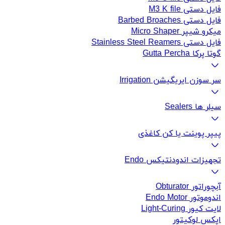
فایل دستی M3 K file
فایل دستی Barbed Broaches
میکرو شیپر Micro Shaper
فایل دستی Stainless Steel Reamers
گوتا پرکا Gutta Percha
سر سوزن ایریگیشن Irrigation
سیلر ها Sealers
پیپر پوینت یا کن کاغذی
تجهیزات اندودنتیکس Endo
آبچوراتور Obturator
اندوموتور Endo Motor
لایت کیور Light-Curing
اپکس لوکیتور