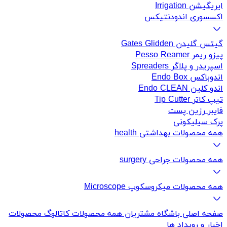
ایریگیشن Irrigation
اکسسوری اندودنتیکس
گیتس گلیدن Gates Glidden
پیزو ریمر Pesso Reamer
اسپریدر و پلاگر Spreaders
اندوباکس Endo Box
اندو کلین Endo CLEAN
تیپ کاتر Tip Cutter
فایبر رزین پست
پرک سیلیکونی
همه محصولات بهداشتی health
همه محصولات جراحی surgery
همه محصولات میکروسکوپ Microscope
صفحه اصلی
باشگاه مشتریان
همه محصولات
کاتالوگ محصولات
اخبار و رویداد ها