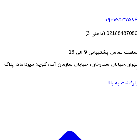
۰۹۳۰۶۵۳۷۵۸۴
|
02188487080 (داخلی 3)
|
ساعت تماس پشتیبانی 9 الی 16
تهران.خیابان ستارخان، خیابان سازمان آب، کوچه میرداماد، پلاک
۱
بازگشت به بالا