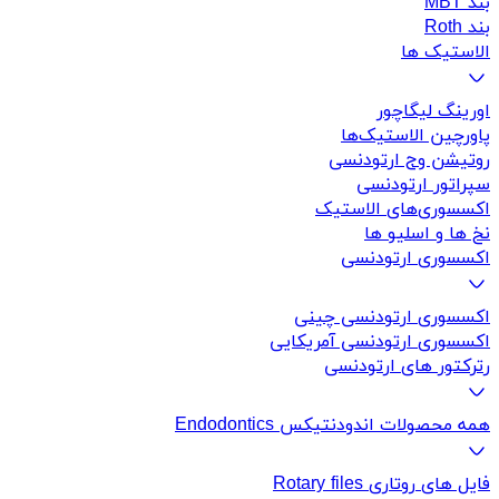
بند MBT
بند Roth
الاستیک ها
اورینگ لیگاچور
پاورچین الاستیک‌ها
روتیشن وج ارتودنسی
سپراتور ارتودنسی
اکسسوری‌های الاستیک
نخ ها و اسلیو ها
اکسسوری ارتودنسی
اکسسوری ارتودنسی چینی
اکسسوری ارتودنسی آمریکایی
رترکتور های ارتودنسی
همه محصولات اندودنتیکس Endodontics
فایل های روتاری Rotary files